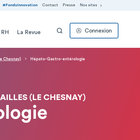
#FondsInnovation
Contact
Presse
Nos sites
Connexion
 RH
La Revue
RECHERCHER
Le Chesnay)
Hépato-Gastro-entérologie
AILLES (LE CHESNAY)
ologie