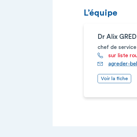
L’équipe
Dr Alix GRE
chef de service
sur liste ro
agreder-be
Voir la fiche