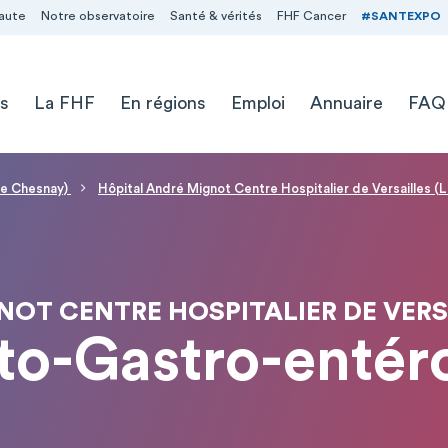
aute
Notre observatoire
Santé & vérités
FHF Cancer
#SANTEXPO
s
La FHF
En régions
Emploi
Annuaire
FAQ
(Le Chesnay)
Hôpital André Mignot Centre Hospitalier de Versailles (
OT CENTRE HOSPITALIER DE VERS
o-Gastro-entér