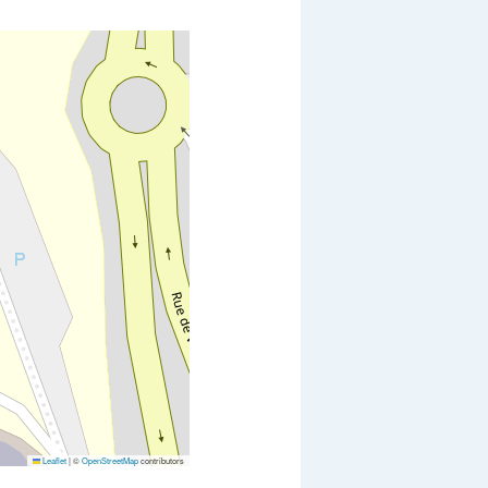
Leaflet
|
©
OpenStreetMap
contributors