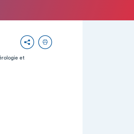
Partager
Imprimer
érologie et