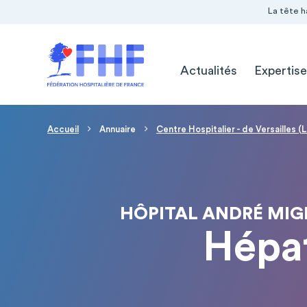
Navigation Pré-entête
Panneau de gestion des cookies
La tête h
Navigation principale
Actualités
Expertise
Fil d'Ariane
Accueil
Annuaire
Centre Hospitalier - de Versailles 
HÔPITAL ANDRÉ MIGN
Hépat