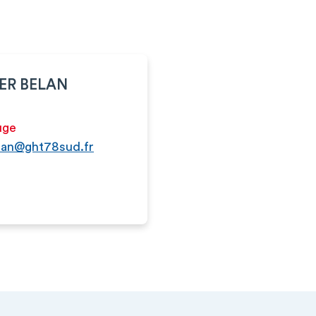
DER BELAN
uge
lan@ght78sud.fr