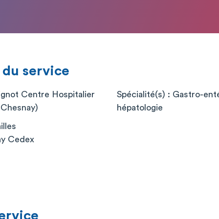
 du service
gnot Centre Hospitalier
Spécialité(s) : Gastro-ent
e Chesnay)
hépatologie
illes
ay Cedex
service