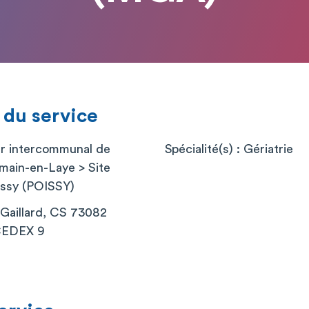
 du service
er intercommunal de
Spécialité(s) : Gériatrie
main-en-Laye > Site
oissy (POISSY)
Gaillard, CS 73082
CEDEX 9