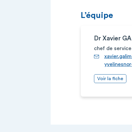
L’équipe
Dr Xavier G
chef de service
xavier.gali
yvelinesnor
Voir la fiche