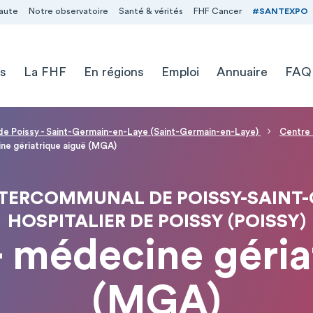
aute
Notre observatoire
Santé & vérités
FHF Cancer
#SANTEXPO
s
La FHF
En régions
Emploi
Annuaire
FAQ
 de Poissy - Saint-Germain-en-Laye (Saint-Germain-en-Laye)
Centre 
ine gériatrique aiguë (MGA)
NTERCOMMUNAL DE POISSY-SAINT-G
HOSPITALIER DE POISSY (POISSY)
 - médecine géria
(MGA)