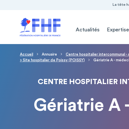
Navigation Pré-entête
Panneau de gestion des cookies
La tête h
Navigation principale
Actualités
Expertise
Fil d'Ariane
Accueil
Annuaire
Centre hospitalier intercommunal -
> Site hospitalier de Poissy (POISSY)
Gériatrie A - médec
CENTRE HOSPITALIER I
Gériatrie A