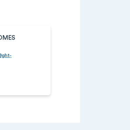
GOMES
@ght-