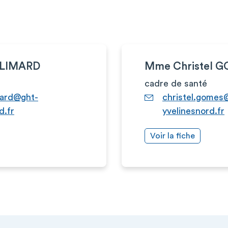
ALIMARD
Mme Christel 
cadre de santé
mard@ght-
christel.gomes
d.fr
yvelinesnord.fr
Voir la fiche