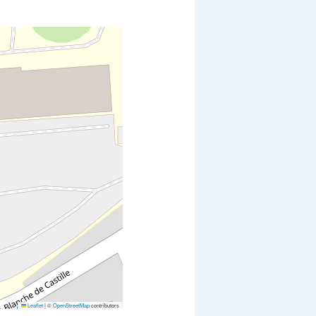
Leaflet
|
©
OpenStreetMap
contributors