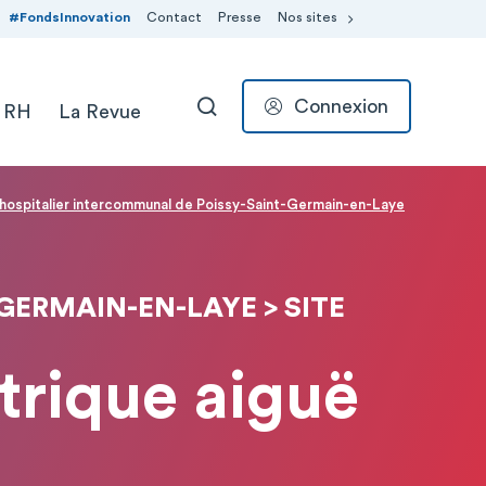
#FondsInnovation
Contact
Presse
Nos sites
Connexion
 RH
La Revue
RECHERCHER
hospitalier intercommunal de Poissy-Saint-Germain-en-Laye
ERMAIN-EN-LAYE > SITE
trique aiguë