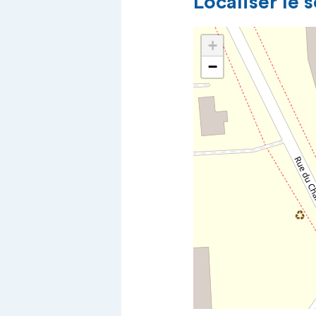
Localiser le 
+
−