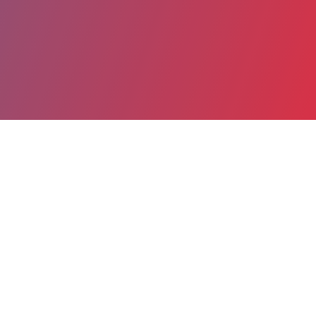
Partager
Imprimer
Informations du service
Centre hospitalier Hôpital Maurice
Camuset (Romilly-sur-Seine)
rue Paul Vaillant Couturier
BP 159