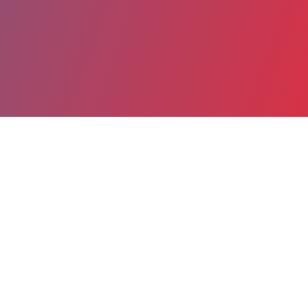
Partager
Imprimer
Informations du service
Centre hospitalier Hôpital Maurice
Camuset (Romilly-sur-Seine)
rue Paul Vaillant Couturier
BP 159