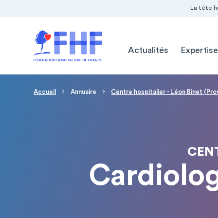
Navigation Pré-entête
Panneau de gestion des cookies
La tête h
Navigation principale
Actualités
Expertise
Fil d'Ariane
Accueil
Annuaire
Centre hospitalier - Léon Binet (Pro
CENT
Cardiolog