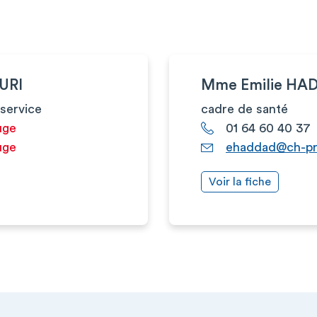
URI
Mme Emilie HA
service
cadre de santé
uge
01 64 60 40 37
uge
ehaddad@ch-pro
Voir la fiche