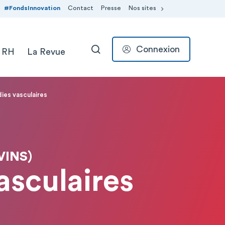
#FondsInnovation
Contact
Presse
Nos sites
Connexion
 RH
La Revue
RECHERCHER
dies vasculaires
VINS)
asculaires