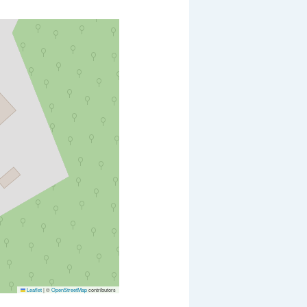
Leaflet
|
©
OpenStreetMap
contributors