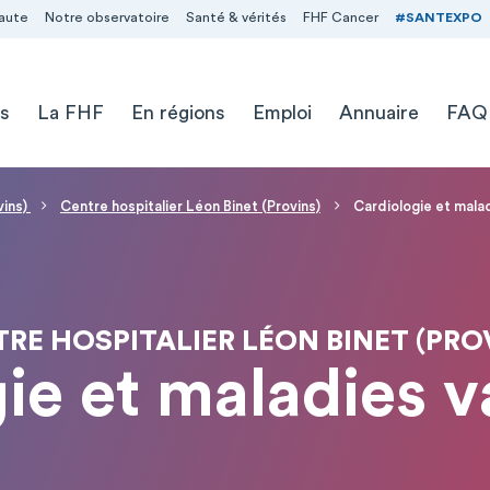
aute
Notre observatoire
Santé & vérités
FHF Cancer
#SANTEXPO
s
La FHF
En régions
Emploi
Annuaire
FAQ
vins)
Centre hospitalier Léon Binet (Provins)
Cardiologie et mala
RE HOSPITALIER LÉON BINET (PRO
ie et maladies v