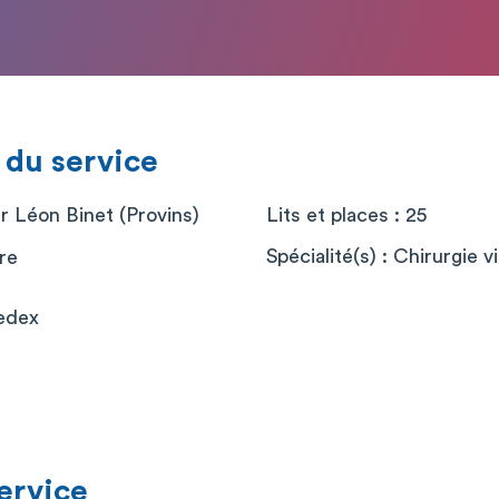
 du service
r Léon Binet (Provins)
Lits et places : 25
Spécialité(s) : Chirurgie v
re
edex
service