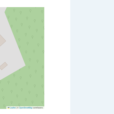
Leaflet
|
©
OpenStreetMap
contributors