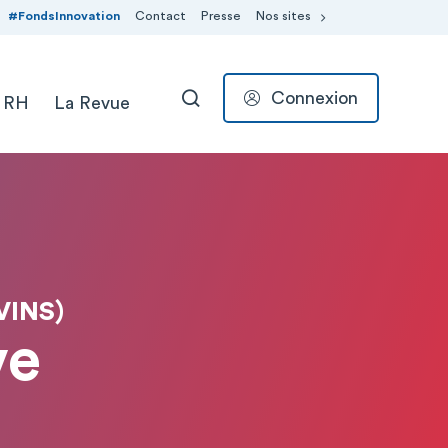
#FondsInnovation
Contact
Presse
Nos sites
Connexion
 RH
La Revue
RECHERCHER
VINS)
ve