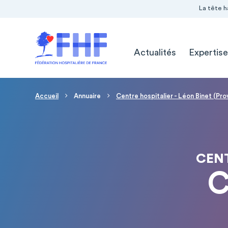
Navigation Pré-entête
Panneau de gestion des cookies
La tête h
Navigation principale
Actualités
Expertise
Fil d'Ariane
Accueil
Annuaire
Centre hospitalier - Léon Binet (Pro
CENT
C