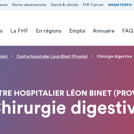
aute
Notre observatoire
Santé & vérités
FHF Cancer
#SANTEXPO
s
La FHF
En régions
Emploi
Annuaire
FAQ
vins)
Centre hospitalier Léon Binet (Provins)
Chirurgie digestive
RE HOSPITALIER LÉON BINET (PRO
hirurgie digesti