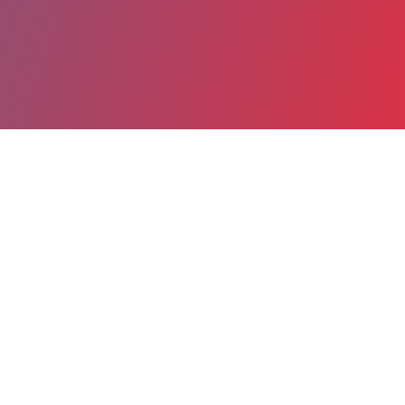
Partager
Imprimer
Informations du service
Centre hospitalier Léon Binet
(Provins)
route de Chalautre
BP 212
77488 Provins cedex