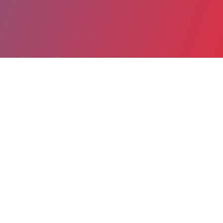
Partager
Imprimer
Informations du service
Site hospitalier de Fontainebleau
(FONTAINEBLEAU)
55 boulevard du Maréchal Joffre
77305 FONTAINEBLEAU Cedex
01 60 74 10 10
Spécialité(s) : Médecine légale