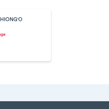
THIONG'O
uge