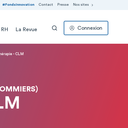
#FondsInnovation
Contact
Presse
Nos sites
Connexion
 RH
La Revue
RECHERCHER
érapie - CLM
LOMMIERS)
CLM