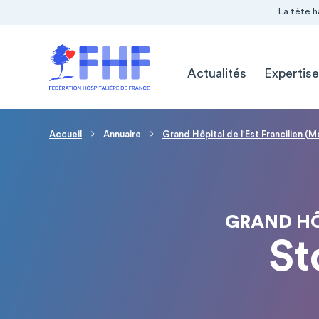
Navigation Pré-entête
Panneau de gestion des cookies
La tête h
Navigation principale
Actualités
Expertise
Fil d'Ariane
Accueil
Annuaire
Grand Hôpital de l'Est Francilien (
GRAND HÔ
St