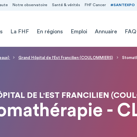
aute
Notre observatoire
Santé & vérités
FHF Cancer
#SANTEXPO
s
La FHF
En régions
Emploi
Annuaire
FAQ
Meaux)
Grand Hôpital de l'Est Francilien (COULOMMIERS)
Stomath
PITAL DE L'EST FRANCILIEN (COU
omathérapie - 