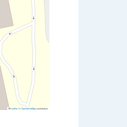
Leaflet
|
©
OpenStreetMap
contributors