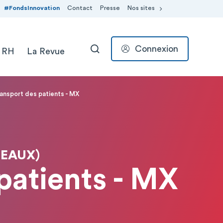
#FondsInnovation
Contact
Presse
Nos sites
Connexion
 RH
La Revue
RECHERCHER
ansport des patients - MX
MEAUX)
patients - MX