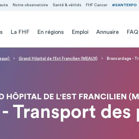
aute
Notre observatoire
Santé & vérités
FHF Cancer
#SANTEXPO
s
La FHF
En régions
Emploi
Annuaire
FAQ
Meaux)
Grand Hôpital de l'Est Francilien (MEAUX)
Brancardage - Tr
 HÔPITAL DE L'EST FRANCILIEN (
- Transport des 