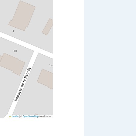
Leaflet
|
©
OpenStreetMap
contributors