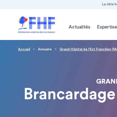
Navigation Pré-entête
Panneau de gestion des cookies
La tête h
Navigation principale
Actualités
Expertise
Fil d'Ariane
Accueil
Annuaire
Grand Hôpital de l'Est Francilien (
GRAND
Brancardage 