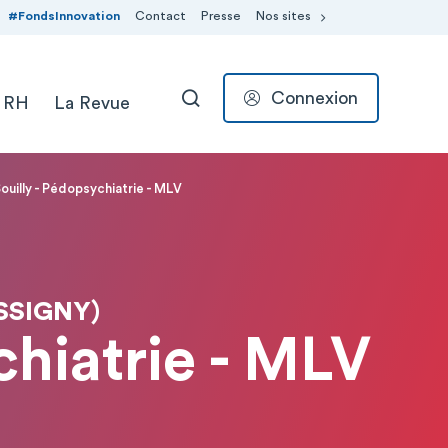
#FondsInnovation
Contact
Presse
Nos sites
Connexion
 RH
La Revue
RECHERCHER
uilly - Pédopsychiatrie - MLV
SSIGNY)
hiatrie - MLV