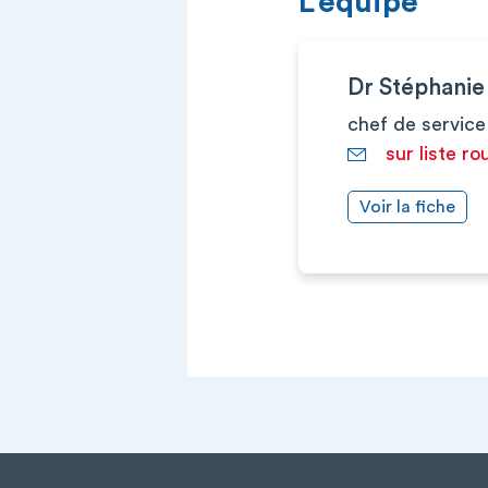
L’équipe
Dr Stéphani
chef de service
sur liste ro
Voir la fiche