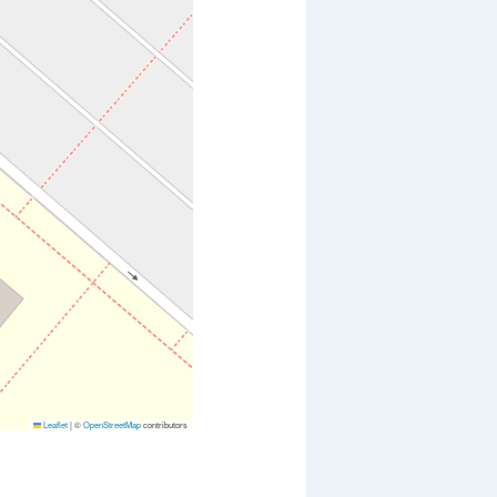
Leaflet
|
©
OpenStreetMap
contributors