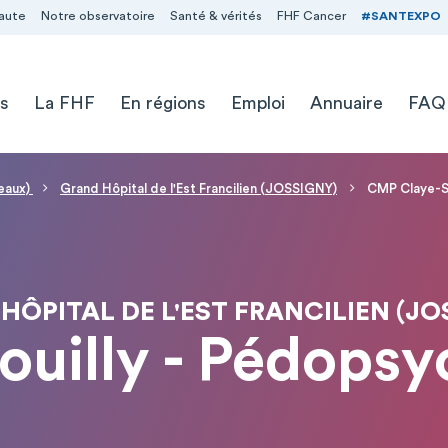
aute
Notre observatoire
Santé & vérités
FHF Cancer
#SANTEXPO
s
La FHF
En régions
Emploi
Annuaire
FAQ
Meaux)
Grand Hôpital de l'Est Francilien (JOSSIGNY)
CMP Claye-So
HÔPITAL DE L'EST FRANCILIEN (JO
uilly - Pédopsyc