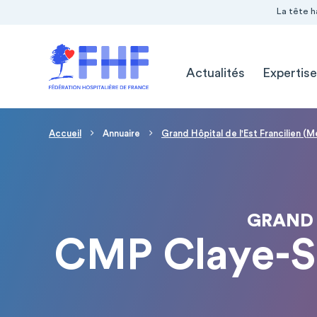
Navigation Pré-entête
Panneau de gestion des cookies
La tête h
Navigation principale
Actualités
Expertise
Fil d'Ariane
Accueil
Annuaire
Grand Hôpital de l'Est Francilien (
GRAND 
CMP Claye-So