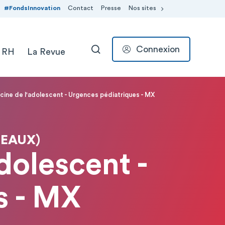
#FondsInnovation
Contact
Presse
Nos sites
Connexion
 RH
La Revue
RECHERCHER
cine de l'adolescent - Urgences pédiatriques - MX
MEAUX)
dolescent -
s - MX