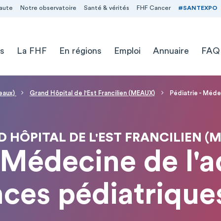
aute
Notre observatoire
Santé & vérités
FHF Cancer
#SANTEXPO
s
La FHF
En régions
Emploi
Annuaire
FAQ
Meaux)
Grand Hôpital de l'Est Francilien (MEAUX)
Pédiatrie - Méde
 HÔPITAL DE L'EST FRANCILIEN (
- Médecine de l'a
ces pédiatrique