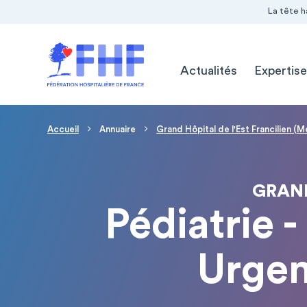
Navigation Pré-entête
Panneau de gestion des cookies
La tête h
Navigation principale
Actualités
Expertise
Fil d'Ariane
Accueil
Annuaire
Grand Hôpital de l'Est Francilien (
GRAND
Pédiatrie 
Urgen