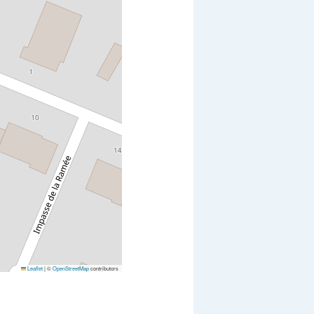
Leaflet
|
©
OpenStreetMap
contributors