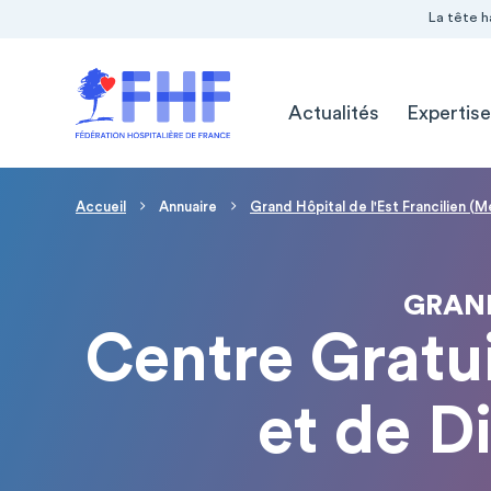
Navigation Pré-entête
Panneau de gestion des cookies
La tête h
Navigation principale
Actualités
Expertise
Fil d'Ariane
Accueil
Annuaire
Grand Hôpital de l'Est Francilien (
GRAND
Centre Gratui
et de D