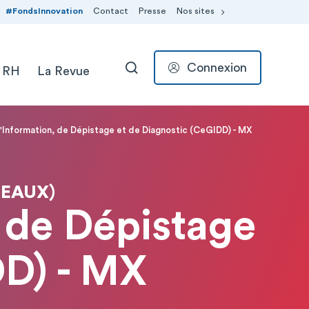
#FondsInnovation
Contact
Presse
Nos sites
Connexion
 RH
La Revue
RECHERCHER
'Information, de Dépistage et de Diagnostic (CeGIDD) - MX
MEAUX)
, de Dépistage
DD) - MX