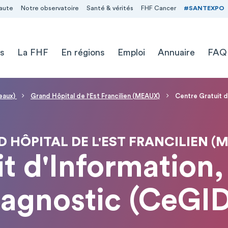
aute
Notre observatoire
Santé & vérités
FHF Cancer
#SANTEXPO
s
La FHF
En régions
Emploi
Annuaire
FAQ
Meaux)
Grand Hôpital de l'Est Francilien (MEAUX)
Centre Gratuit d
 HÔPITAL DE L'EST FRANCILIEN (
t d'Information
iagnostic (CeGI