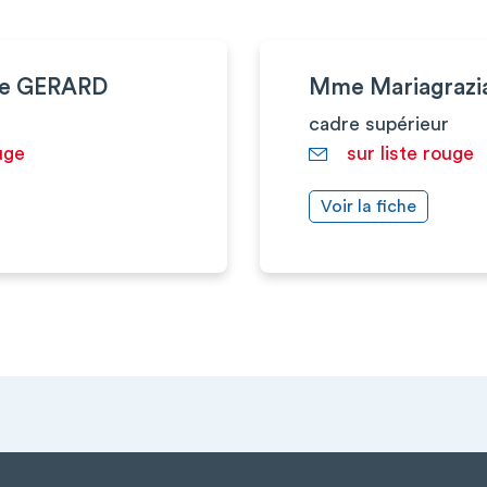
ie GERARD
Mme Mariagrazi
cadre supérieur
uge
sur liste rouge
Voir la fiche