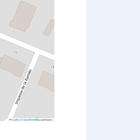
Leaflet
|
©
OpenStreetMap
contributors