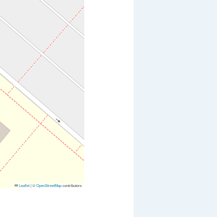
Leaflet
|
©
OpenStreetMap
contributors