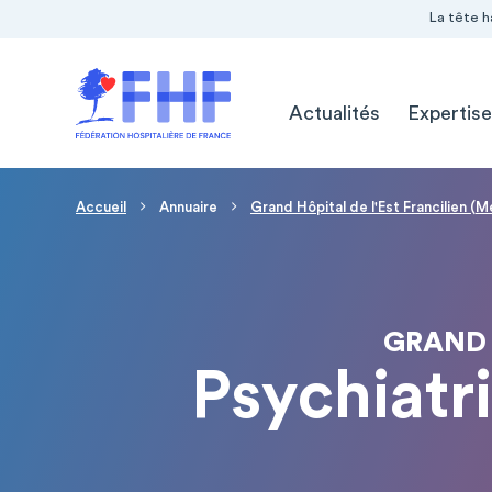
Navigation Pré-entête
Panneau de gestion des cookies
La tête h
Navigation principale
Actualités
Expertise
Fil d'Ariane
Accueil
Annuaire
Grand Hôpital de l'Est Francilien (
GRAND 
Psychiatri