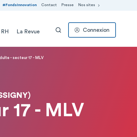
#FondsInnovation
Contact
Presse
Nos sites
Connexion
 RH
La Revue
RECHERCHER
dulte - secteur 17 - MLV
SSIGNY)
ur 17 - MLV