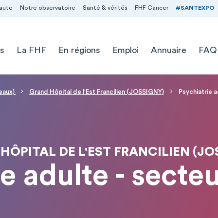
aute
Notre observatoire
Santé & vérités
FHF Cancer
#SANTEXPO
s
La FHF
En régions
Emploi
Annuaire
FAQ
Meaux)
Grand Hôpital de l'Est Francilien (JOSSIGNY)
Psychiatrie a
HÔPITAL DE L'EST FRANCILIEN (JO
e adulte - secte