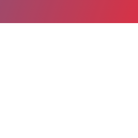
Partager
Imprimer
Informations du service
Grand Hôpital de l'Est Francilien
(MEAUX)
6-8, rue Saint-Fiacre
BP 218
77104 MEAUX
01 61 10 62 88
Spécialité(s) : Chirurgie vasculaire,