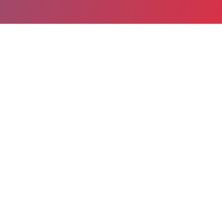
Partager
Imprimer
Informations du service
Grand Hôpital de l'Est Francilien
(MEAUX)
6-8, rue Saint-Fiacre
BP 218
77104 MEAUX
01 64 35 38 31
Spécialité(s) : Endocrinologie et
métabolismes