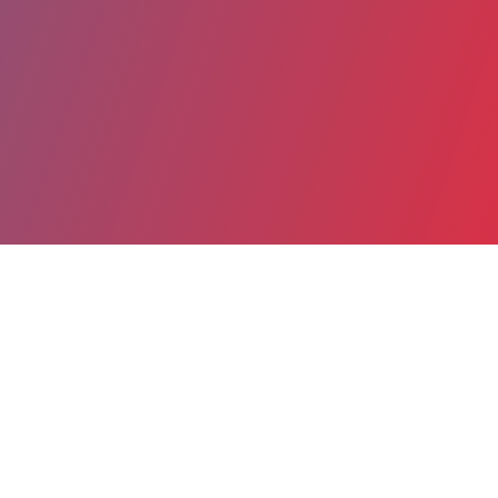
Partager
Imprimer
Informations du service
Hôpital de Brie-Comte-Robert -
Groupe hospitalier Sud Ile-de-France
(Brie-Comte-Robert)