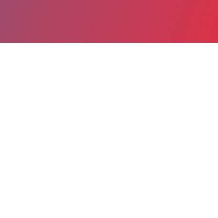
Partager
Imprimer
Informations du service
Hôpital de Melun-Sénart - Groupe
hospitalier Sud Ile-de-France (Melun)
Melun, France
270 avenue Marc Jacquet
77011 Melun Cedex
01 81 74 17 39