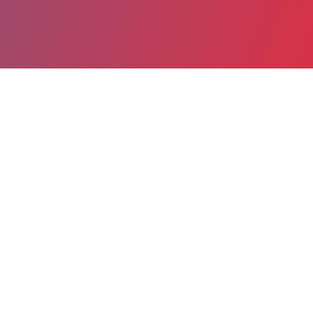
Partager
Imprimer
Informations du service
Hôpital de Melun-Sénart - Groupe
hospitalier Sud Ile-de-France (Melun)
Melun, France
270 avenue Marc Jacquet
77011 Melun Cedex
01 81 74 17 38