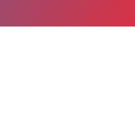
Partager
Imprimer
Informations du service
Hôpital de Melun-Sénart - Groupe
hospitalier Sud Ile-de-France (Melun)
Melun, France
270 avenue Marc Jacquet
77011 Melun Cedex
01 81 74 17 39