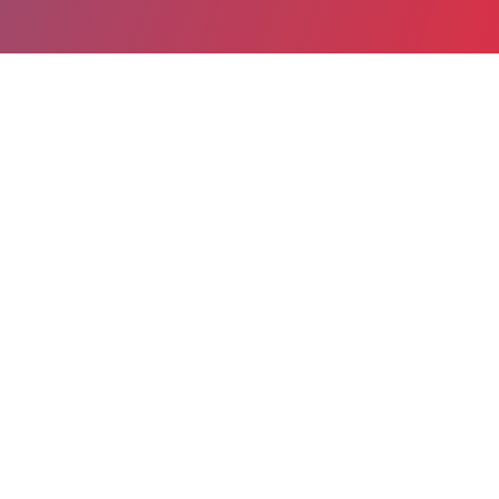
Partager
Imprimer
Informations du service
Hôpital de Melun-Sénart - Groupe
hospitalier Sud Ile-de-France (Melun)
Melun, France
270 avenue Marc Jacquet
77011 Melun Cedex
01 81 74 19 09
Spécialité(s) : Pharmacie