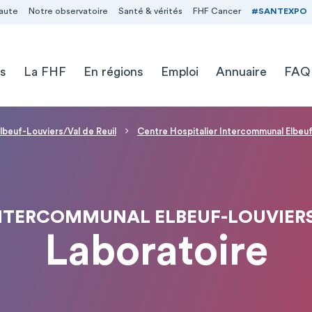
aute
Notre observatoire
Santé & vérités
FHF Cancer
#SANTEXPO
s
La FHF
En régions
Emploi
Annuaire
FAQ
lbeuf-Louviers/Val de Reuil
Centre Hospitalier Intercommunal Elbeuf
NTERCOMMUNAL ELBEUF-LOUVIERS/
Laboratoire