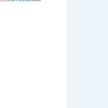
Leaflet
|
©
OpenStreetMap
contributors