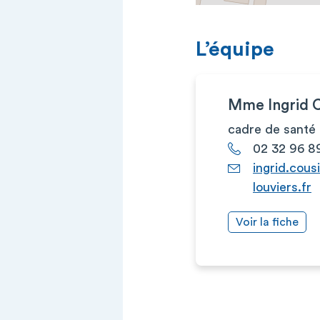
L’équipe
Mme Ingrid
cadre de santé
02 32 96 89
ingrid.cous
louviers.fr
Voir la fiche