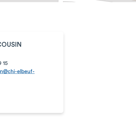
 COUSIN
 15
in@chi-elbeuf-