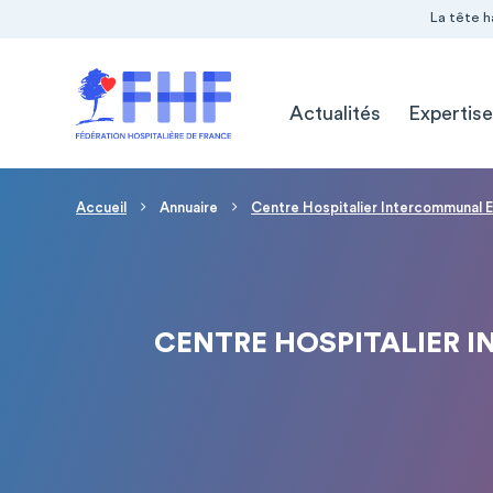
Navigation Pré-entête
Panneau de gestion des cookies
La tête h
Navigation principale
Actualités
Expertise
Fil d'Ariane
Accueil
Annuaire
Centre Hospitalier Intercommunal E
CENTRE HOSPITALIER I