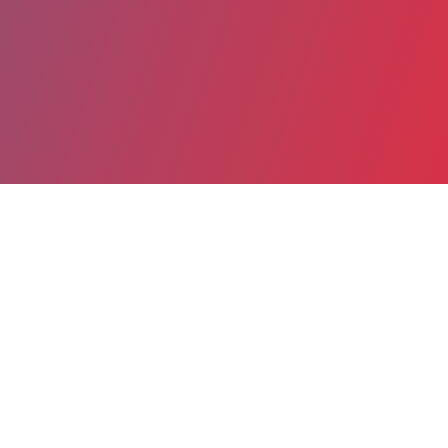
Partager
Imprimer
Informations du service
AP-HP Hôpital Necker - Enfants
Malades (Paris)
149 rue de Sèvres
75743 Paris cedex 15