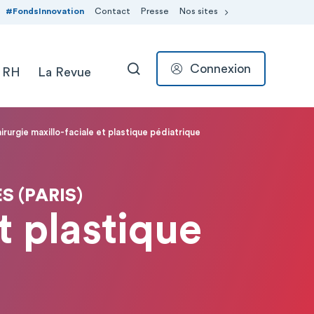
#FondsInnovation
Contact
Presse
Nos sites
Connexion
 RH
La Revue
RECHERCHER
irurgie maxillo-faciale et plastique pédiatrique
 (PARIS)
t plastique