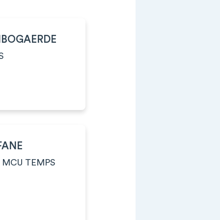
NBOGAERDE
S
-FANE
 MCU TEMPS