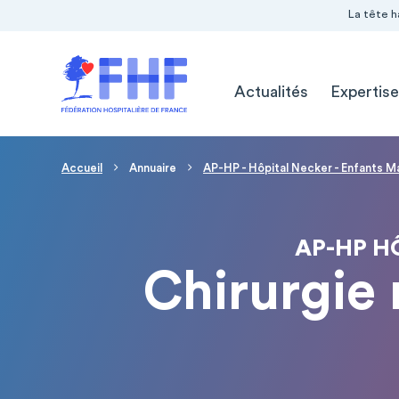
Navigation Pré-entête
Panneau de gestion des cookies
La tête h
Navigation principale
Actualités
Expertise
Fil d'Ariane
Accueil
Annuaire
AP-HP - Hôpital Necker - Enfants M
AP-HP H
Chirurgie 