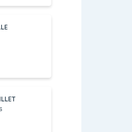
LLE
ILLET
S