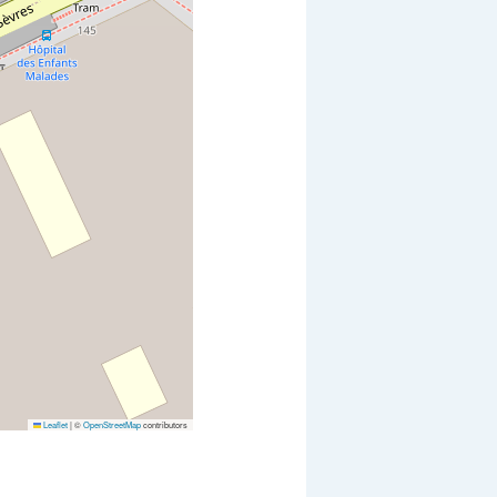
Leaflet
|
©
OpenStreetMap
contributors