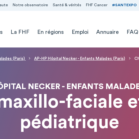
aute
Notre observatoire
Santé & vérités
FHF Cancer
#SANTEXPO
s
La FHF
En régions
Emploi
Annuaire
FAQ
alades (Paris)
AP-HP Hôpital Necker - Enfants Malades (Paris)
Ch
ÔPITAL NECKER - ENFANTS MALADES
maxillo-faciale e
pédiatrique