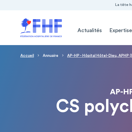
Navigation Pré-entête
Panneau de gestion des cookies
La tête h
Navigation principale
Actualités
Expertise
Fil d'Ariane
Accueil
Annuaire
AP-HP - Hôpital Hôtel-Dieu, APHP (
AP-HP
CS polyc