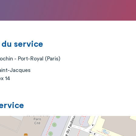
 du service
chin - Port-Royal (Paris)
aint-Jacques
x 14
service