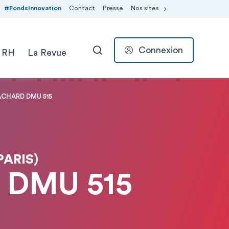
#FondsInnovation
Contact
Presse
Nos sites
Connexion
 RH
La Revue
RECHERCHER
 ACHARD DMU 515
PARIS)
D DMU 515