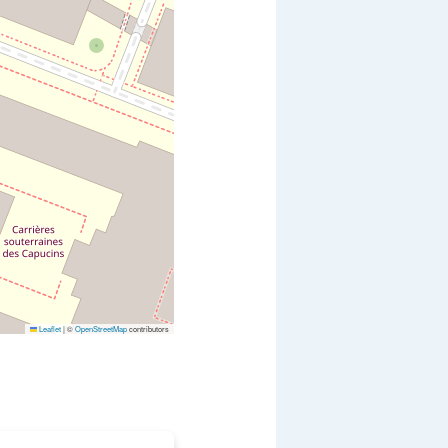
Leaflet
|
©
OpenStreetMap
contributors