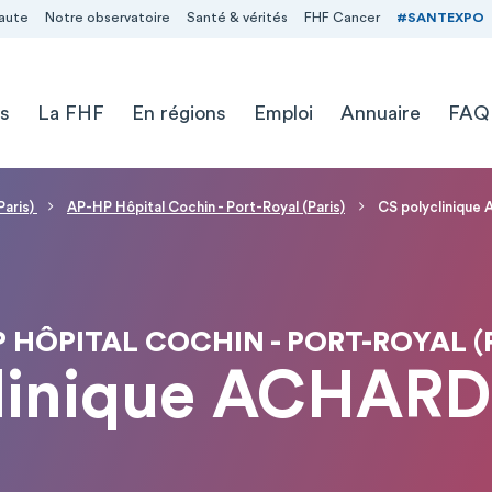
aute
Notre observatoire
Santé & vérités
FHF Cancer
#SANTEXPO
s
La FHF
En régions
Emploi
Annuaire
FAQ
Paris)
AP-HP Hôpital Cochin - Port-Royal (Paris)
CS polyclinique
 HÔPITAL COCHIN - PORT-ROYAL (
linique ACHAR