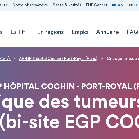
aute
Notre observatoire
Santé & vérités
FHF Cancer
#SANTEXPO
s
La FHF
En régions
Emploi
Annuaire
FAQ
Paris)
AP-HP Hôpital Cochin - Port-Royal (Paris)
Oncogénétique d
 HÔPITAL COCHIN - PORT-ROYAL (
que des tumeurs
 (bi-site EGP C