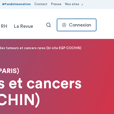
#FondsInnovation
Contact
Presse
Nos sites
Connexion
 RH
La Revue
RECHERCHER
es tumeurs et cancers rares (bi-site EGP COCHIN)
PARIS)
 et cancers
OCHIN)