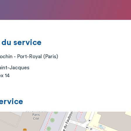
 du service
chin - Port-Royal (Paris)
aint-Jacques
x 14
service