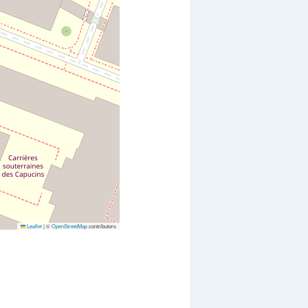
Leaflet
|
©
OpenStreetMap
contributors