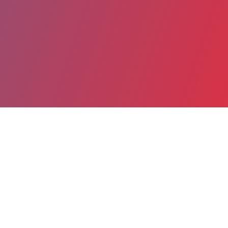
Partager
Imprimer
Informations du service
AP-HP Hôpital Cochin - Port-Royal
(Paris)
27, rue du Fbg Saint-Jacques