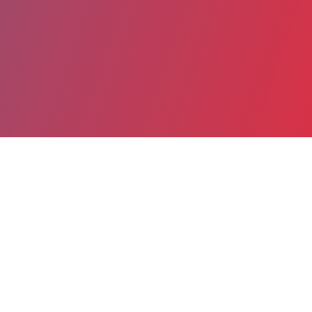
Partager
Imprimer
Informations du service
AP-HP Hôpital Cochin - Port-Royal
(Paris)
27, rue du Fbg Saint-Jacques