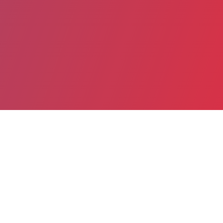
Partager
Imprimer
Informations du service
AP-HP Hôpital Cochin - Port-Royal
(Paris)
27, rue du Fbg Saint-Jacques