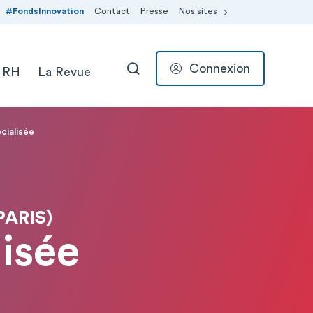
#FondsInnovation
Contact
Presse
Nos sites
Connexion
 RH
La Revue
RECHERCHER
cialisée
PARIS)
isée