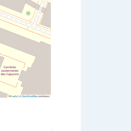
Leaflet
|
©
OpenStreetMap
contributors