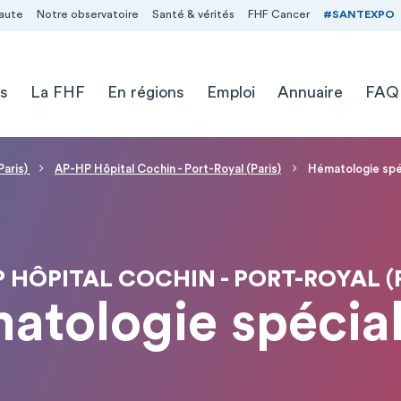
aute
Notre observatoire
Santé & vérités
FHF Cancer
#SANTEXPO
s
La FHF
En régions
Emploi
Annuaire
FAQ
Paris)
AP-HP Hôpital Cochin - Port-Royal (Paris)
Hématologie spé
 HÔPITAL COCHIN - PORT-ROYAL (
atologie spécial