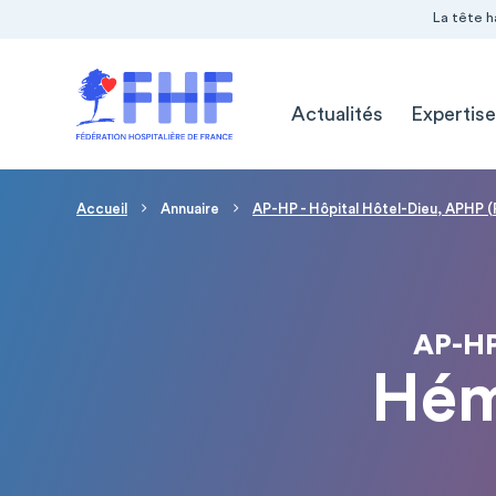
Navigation Pré-entête
Panneau de gestion des cookies
La tête h
Navigation principale
Actualités
Expertise
Fil d'Ariane
Accueil
Annuaire
AP-HP - Hôpital Hôtel-Dieu, APHP (
AP-HP
Hém