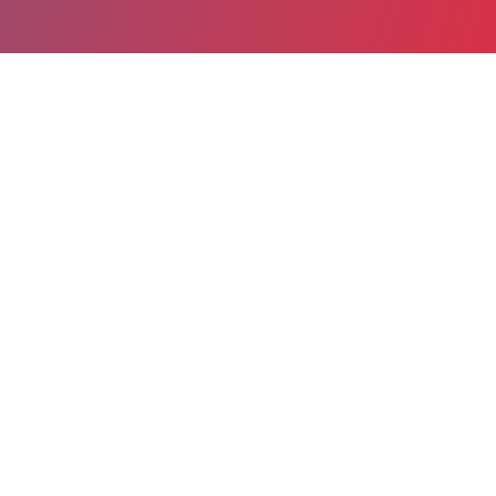
Partager
Imprimer
Informations du service
CHIVA - Site de Saint Jean de Verges
(Saint-Jean de Verges)
Chemin de Barau
09000 Saint-Jean de Verges BP
90064 09017
05 61 03 30 30
Spécialité(s) : Information médicale