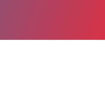
Partager
Imprimer
Informations du service
Centre d'Accueil Thérapeutique à
Temps Partiel Infanto-Juvenil
(C.A.T.T.P.I.) (Sallanches)
127 RUE CANCELLIERI