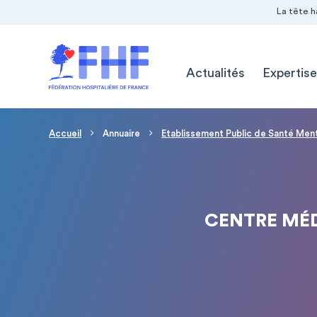
Navigation Pré-entête
Panneau de gestion des cookies
La tête h
Navigation principale
Actualités
Expertise
Fil d'Ariane
Accueil
Annuaire
Etablissement Public de Santé Ment
CENTRE MÉ