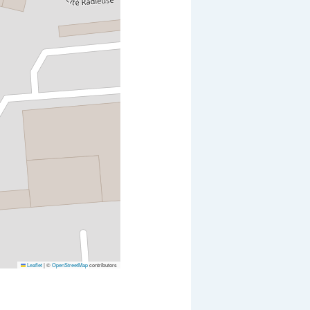
Leaflet
|
©
OpenStreetMap
contributors