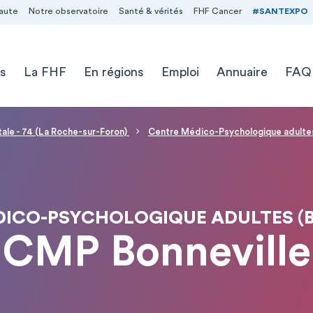
aute
Notre observatoire
Santé & vérités
FHF Cancer
#SANTEXPO
s
La FHF
En régions
Emploi
Annuaire
FAQ
ale - 74 (La Roche-sur-Foron)
Centre Médico-Psychologique adultes
DICO-PSYCHOLOGIQUE ADULTES (B
CMP Bonneville