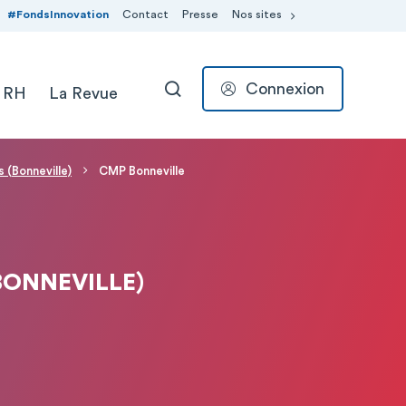
#FondsInnovation
Contact
Presse
Nos sites
Connexion
 RH
La Revue
RECHERCHER
 (Bonneville)
CMP Bonneville
ONNEVILLE)