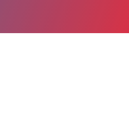
Partager
Imprimer
Informations du service
Centre Médico-Psychologique
(Sallanches)
127 rue de Cancellieri
74700 Sallanches
04 50 58 41 34
Spécialité(s) : Psychiatrie