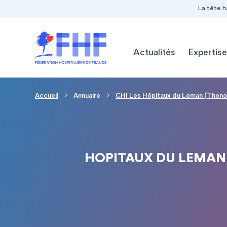
Navigation Pré-entête
Panneau de gestion des cookies
La tête h
Navigation principale
Actualités
Expertise
Fil d'Ariane
Accueil
Annuaire
CHI Les Hôpitaux du Léman (Thono
HOPITAUX DU LEMAN 