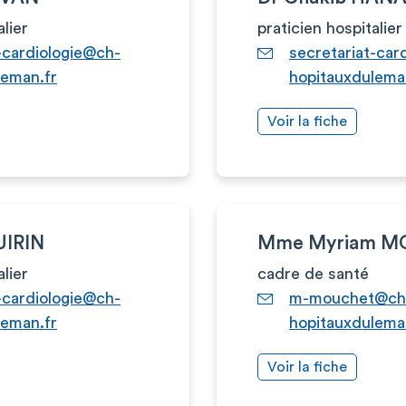
alier
praticien hospitalier
-cardiologie@ch-
secretariat-car
leman.fr
hopitauxdulema
Voir la fiche
UIRIN
Mme Myriam M
alier
cadre de santé
-cardiologie@ch-
m-mouchet@ch
leman.fr
hopitauxdulema
Voir la fiche