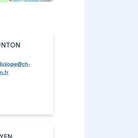
Leaflet
|
©
OpenStreetMap
contributors
OUNTON
diologie@ch-
n.fr
AYEN