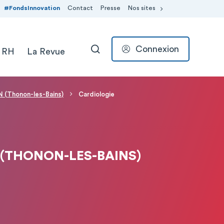
#FondsInnovation
Contact
Presse
Nos sites
Connexion
 RH
La Revue
RECHERCHER
(Thonon-les-Bains)
Cardiologie
 (THONON-LES-BAINS)