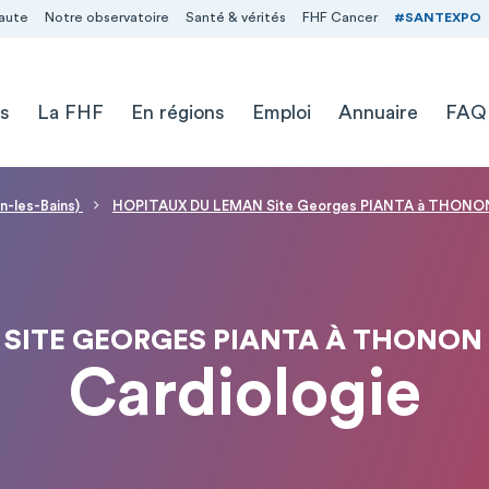
aute
Notre observatoire
Santé & vérités
FHF Cancer
#SANTEXPO
s
La FHF
En régions
Emploi
Annuaire
FAQ
n-les-Bains)
HOPITAUX DU LEMAN Site Georges PIANTA à THONON 
SITE GEORGES PIANTA À THONON
Cardiologie