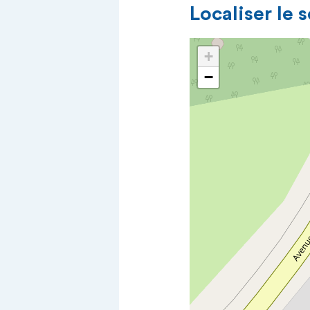
Localiser le 
+
−