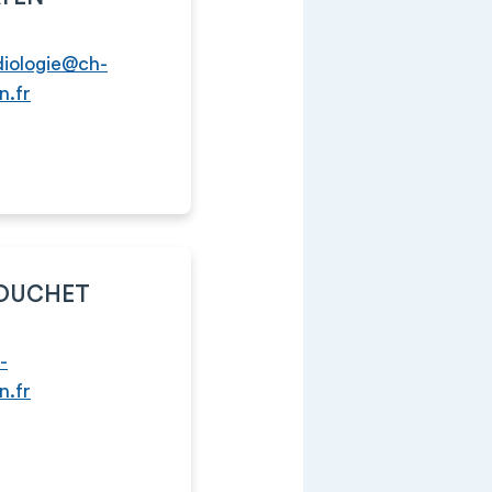
diologie@ch-
n.fr
OUCHET
-
n.fr