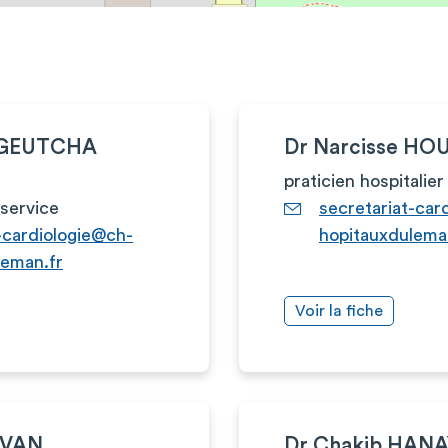
NGEUTCHA
Dr Narcisse H
praticien hospitalier
service
secretariat-car
-cardiologie@ch-
hopitauxdulema
leman.fr
Voir la fiche
UVAN
Dr Chakib HAN