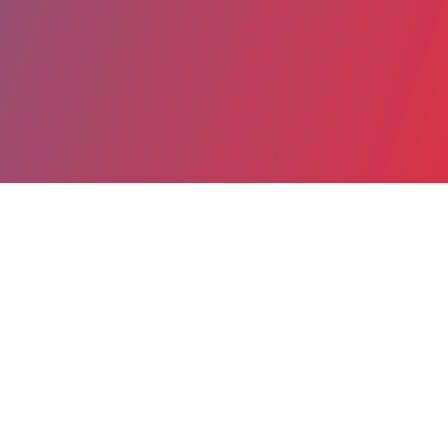
Partager
Imprimer
Informations du service
Hopital Gabriel Déplante (RUMILLY)
CS 70088
1 Rue de la Forêt
74150 RUMILLY