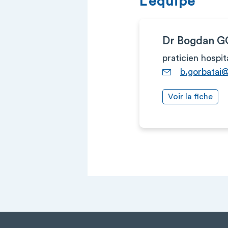
L’équipe
Dr Bogdan 
praticien hospit
b.gorbatai@
Voir la fiche