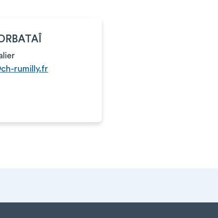
GORBATAÎ
alier
ch-rumilly.fr