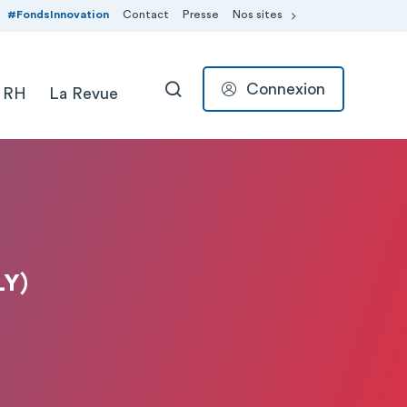
#FondsInnovation
Contact
Presse
Nos sites
Connexion
 RH
La Revue
RECHERCHER
LY)