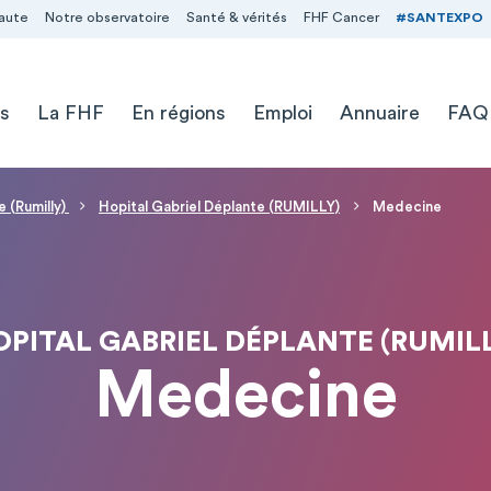
aute
Notre observatoire
Santé & vérités
FHF Cancer
#SANTEXPO
s
La FHF
En régions
Emploi
Annuaire
FAQ
e (Rumilly)
Hopital Gabriel Déplante (RUMILLY)
Medecine
PITAL GABRIEL DÉPLANTE (RUMIL
Medecine