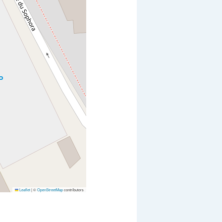
Leaflet
|
©
OpenStreetMap
contributors