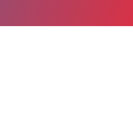
Partager
Imprimer
Informations du service
Centre hospitalier Métropole Savoie
(CHAMBERY)
Place Lucien Biset
BP 31125
73011 CHAMBERY
04 79 96 50 31