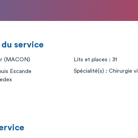
 du service
ier (MACON)
Lits et places : 31
Spécialité(s) : Chirurgie v
ouis Escande
edex
service