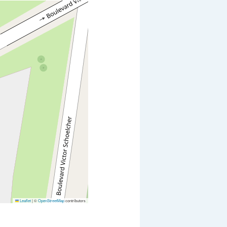
Leaflet
|
©
OpenStreetMap
contributors