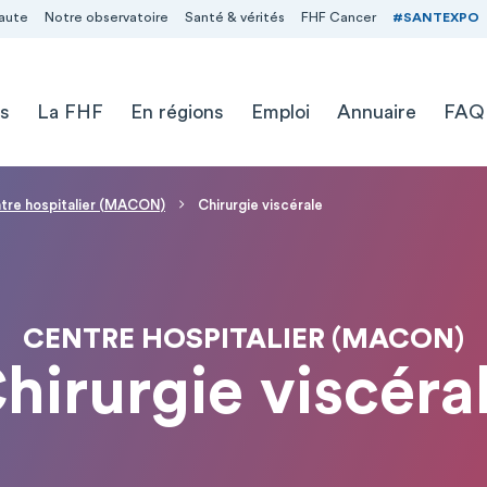
aute
Notre observatoire
Santé & vérités
FHF Cancer
#SANTEXPO
s
La FHF
En régions
Emploi
Annuaire
FAQ
tre hospitalier (MACON)
Chirurgie viscérale
CENTRE HOSPITALIER (MACON)
hirurgie viscéra