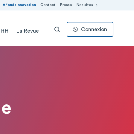
#FondsInnovation
Contact
Presse
Nos sites
Connexion
 RH
La Revue
RECHERCHER
le