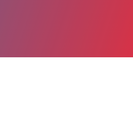
Partager
Imprimer
Informations du service
Centre hospitalier (MACON)
350 Boulevard Louis Escande
71018 MACON cedex