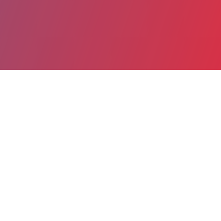
Partager
Imprimer
Informations du service
Hospices Civils de Lyon - HCL (siège)
(Lyon)
3 Quai des Celestins
BP 2251
69229 Lyon cedex 02