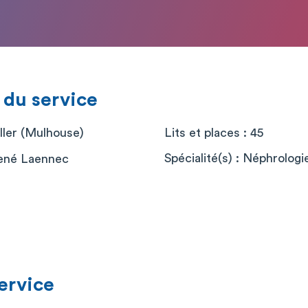
 du service
ller (Mulhouse)
Lits et places : 45
Spécialité(s) : Néphrologi
ené Laennec
service