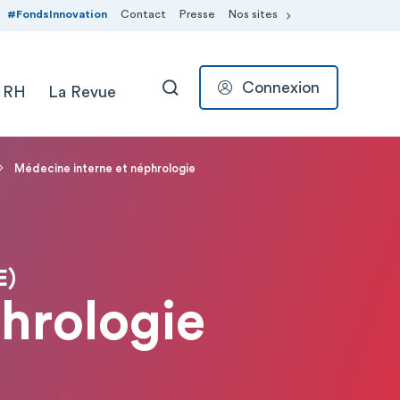
#FondsInnovation
Contact
Presse
Nos sites
Connexion
 RH
La Revue
RECHERCHER
Médecine interne et néphrologie
E)
hrologie