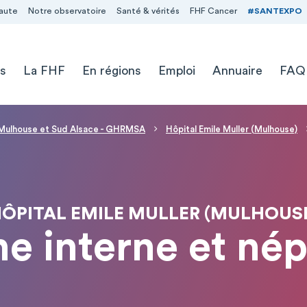
aute
Notre observatoire
Santé & vérités
FHF Cancer
#SANTEXPO
s
La FHF
En régions
Emploi
Annuaire
FAQ
e Mulhouse et Sud Alsace - GHRMSA
Hôpital Emile Muller (Mulhouse)
ÔPITAL EMILE MULLER (MULHOUS
e interne et nép