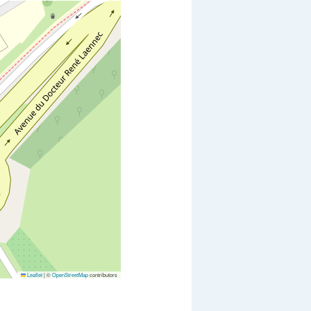
Leaflet
|
©
OpenStreetMap
contributors