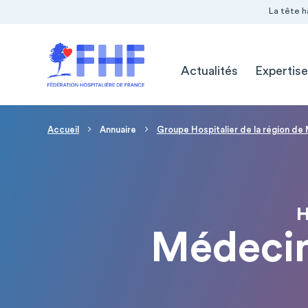
Navigation Pré-entête
Panneau de gestion des cookies
La tête h
Navigation principale
Actualités
Expertise
Fil d'Ariane
Accueil
Annuaire
Groupe Hospitalier de la région d
H
Médecin