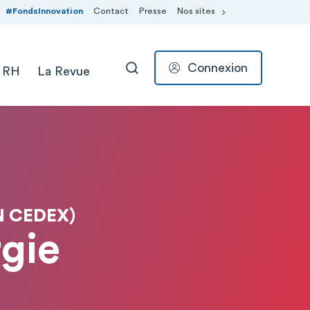
#FondsInnovation
Contact
Presse
Nos sites
Connexion
 RH
La Revue
RECHERCHER
 CEDEX)
gie