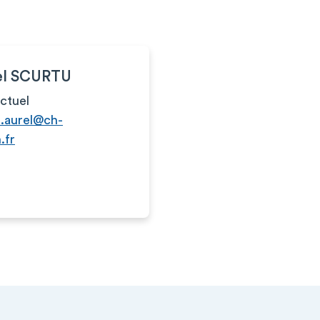
el SCURTU
actuel
u.aurel@ch-
.fr