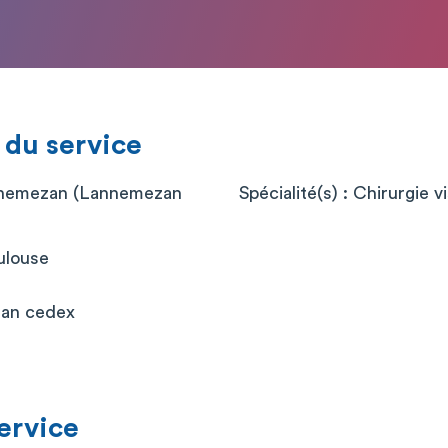
 du service
nnemezan (Lannemezan
Spécialité(s) : Chirurgie v
ulouse
an cedex
service