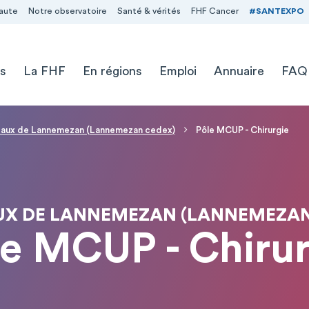
aute
Notre observatoire
Santé & vérités
FHF Cancer
#SANTEXPO
s
La FHF
En régions
Emploi
Annuaire
FAQ
taux de Lannemezan (Lannemezan cedex)
Pôle MCUP - Chirurgie
UX DE LANNEMEZAN (LANNEMEZAN
le MCUP - Chirur