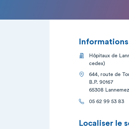
Informations
Hôpitaux de La
cedex)
644, route de To
B.P. 90167
65308 Lannemez
05 62 99 53 83
Localiser le 