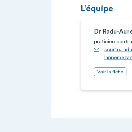
L’équipe
Dr Radu-Aur
praticien contr
scurtu.rad
lannemezan
Voir la fiche