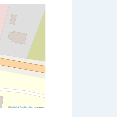
Leaflet
|
©
OpenStreetMap
contributors