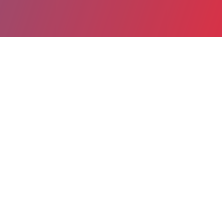
Partager
Imprimer
Informations du service
Hôpitaux de Lannemezan
(Lannemezan cedex)
644, route de Toulouse
B.P. 90167
65308 Lannemezan cedex
05 62 99 53 23
Spécialité(s) : Psychiatrie