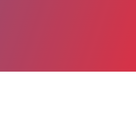
Partager
Imprimer
Informations du service
Hôpitaux de Lannemezan
(Lannemezan cedex)