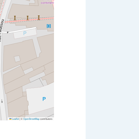
Leaflet
|
©
OpenStreetMap
contributors