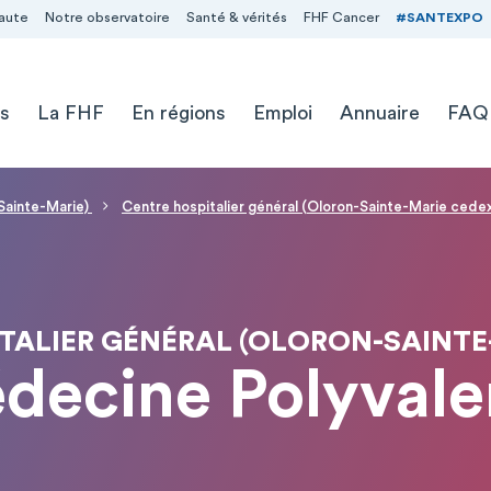
aute
Notre observatoire
Santé & vérités
FHF Cancer
#SANTEXPO
s
La FHF
En régions
Emploi
Annuaire
FAQ
-Sainte-Marie)
Centre hospitalier général (Oloron-Sainte-Marie cede
TALIER GÉNÉRAL (OLORON-SAINTE
decine Polyvale