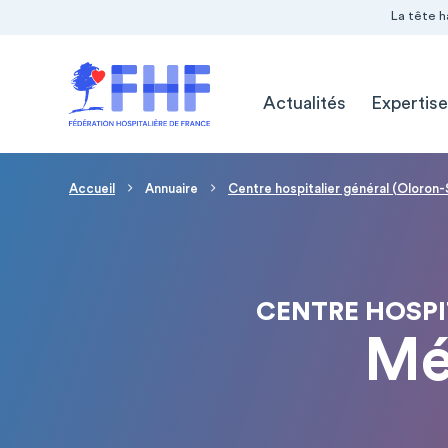
Navigation Pré-entête
Panneau de gestion des cookies
La tête h
Navigation principale
Actualités
Expertise
Fil d'Ariane
Accueil
Annuaire
Centre hospitalier général (Oloron
CENTRE HOSPI
Mé