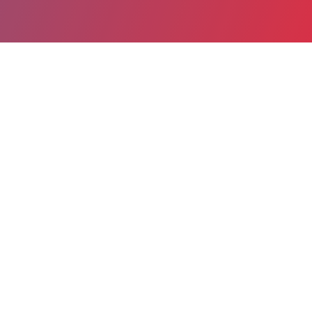
Partager
Imprimer
Informations du service
CHRU Clermont- Ferrand Gabriel-
Montpied (Clermont-Ferrand)
58, Bd Montalembert
63003 Clermont-Ferrand Cedex 1
04 73 75 14 25
04 73 75 11 83
Spécialité(s) : Néphrologie