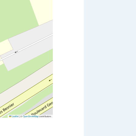
Leaflet
|
©
OpenStreetMap
contributors