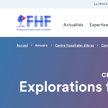
Navigation Pré-entête
Panneau de gestion des cookies
La tête h
Navigation principale
Actualités
Expertise
Fil d'Ariane
Accueil
Annuaire
Centre Hospitalier d'Arras
Cent
C
Explorations 