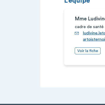
L’équipe
Mme Ludivi
cadre de santé
ludivine.l
artoisternoi
Voir la fiche