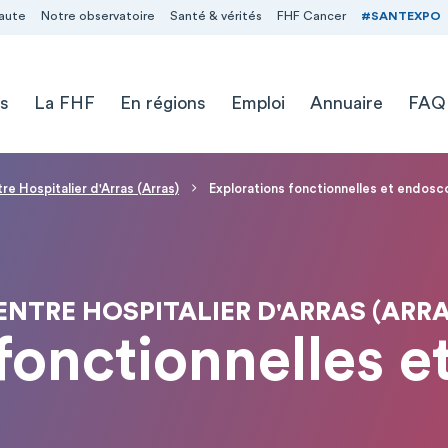
aute
Notre observatoire
Santé & vérités
FHF Cancer
#SANTEXPO
s
La FHF
En régions
Emploi
Annuaire
FAQ
re Hospitalier d'Arras (Arras)
Explorations fonctionnelles et endosc
ENTRE HOSPITALIER D'ARRAS (ARRA
fonctionnelles 