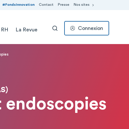
#FondsInnovation
Contact
Presse
Nos sites
Connexion
 RH
La Revue
RECHERCHER
opies
S)
et endoscopies