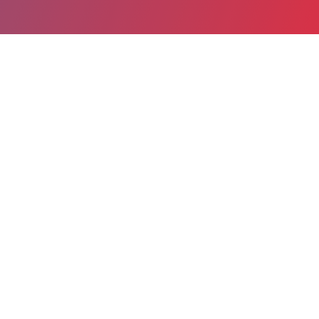
Partager
Imprimer
Informations du service
MAISON DE RETRAITE (Clermont
de l'Oise)
RUE FREDERIC RABOISSON
60600 Clermont de l'Oise
03 44 77 33 00
Spécialité(s) : Gériatrie
Localiser le service