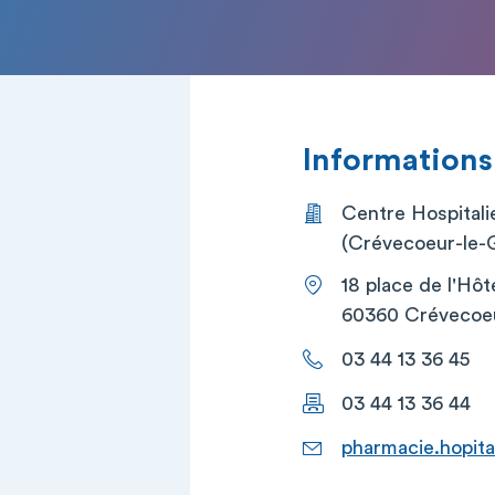
Informations
Centre Hospital
(Crévecoeur-le-
18 place de l'Hôte
60360 Crévecoe
03 44 13 36 45
03 44 13 36 44
pharmacie.hopit