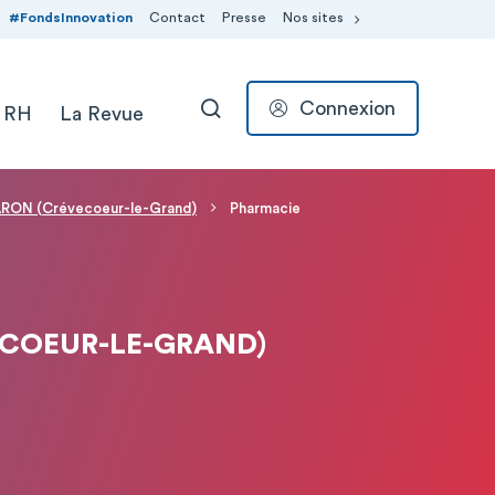
#FondsInnovation
Contact
Presse
Nos sites
Connexion
 RH
La Revue
RECHERCHER
CARON (Crévecoeur-le-Grand)
Pharmacie
ECOEUR-LE-GRAND)