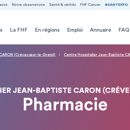
aute
Notre observatoire
Santé & vérités
FHF Cancer
#SANTEXPO
s
La FHF
En régions
Emploi
Annuaire
FAQ
te CARON (Crévecœur-le-Grand)
Centre Hospitalier Jean-Baptiste 
IER JEAN-BAPTISTE CARON (CRÉV
Pharmacie