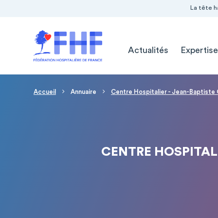
Navigation Pré-entête
Panneau de gestion des cookies
La tête h
Navigation principale
Actualités
Expertise
Fil d'Ariane
Accueil
Annuaire
Centre Hospitalier - Jean-Baptis
CENTRE HOSPITAL