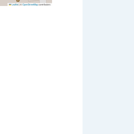
Leaflet
|
©
OpenStreetMap
contributors