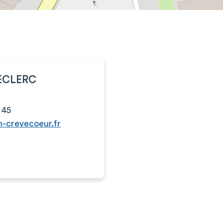
LECLERC
 45
h-crevecoeur.fr