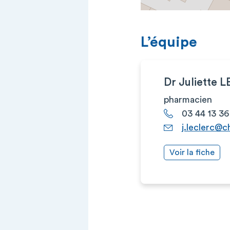
L’équipe
Dr Juliette 
pharmacien
03 44 13 36
j.leclerc@c
Voir la fiche